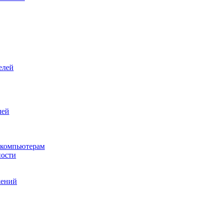
елей
лей
 компьютерам
ности
жений