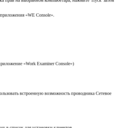
рка прав на выбранном компьюетара, нажмите 'Пуск' затем
ю приложения «WE Console».
приложение «Work Examiner Console»)
ользовать встроенную возможность проводника Сетевое
их в список для установки клиентов.