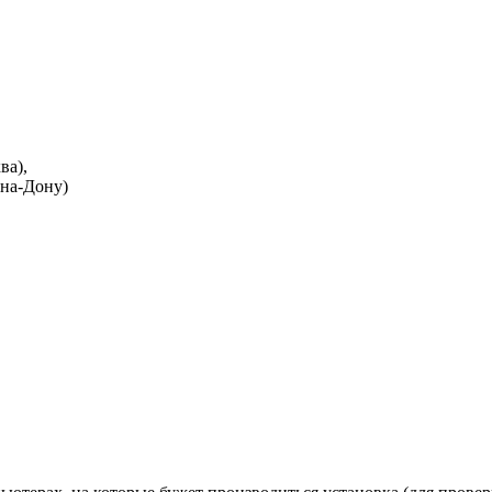
ва),
-на-Дону)