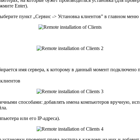
пьютерах, на которые бужет производиться установка (для прове
жмите Enter).
выберите пункт „Сервис -> Установка клиентов‟ в главном мен
бирается имя сервера, к которому в данный момент подключено 
 клиентов
ичными способами: добавлять имена компьютеров вручную, исп
йла.
ьютера или его IP-адреса).
установки проверит права доступа к каждому из них и добавит 