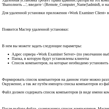
Удаленная установка требует права администратора на тех ком
'Выполнить ...', введите \ [Remote_Computer_Name]\admin$, и на
Для удаленной установки приложения «Work Examiner Client» 
Появится Мастер удаленной установки:
В нем вы можете задать следующие параметры:
Адрес сервера «Work Examiner Server» (по умолчанию вы
Папка, в которую будут установлены клиенты
Список компьютеров, на которые необходимо установить
Формировать список компьютеров на данном этапе можно разл
Окружение, а так же путѐм импорта списка компьютеров из фа
Файл должен содержать список компьютеров (в виде имени комп
После выбора файла, содержащего список компьютеров, Мастер 