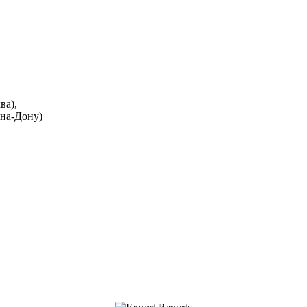
ва),
-на-Дону)