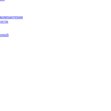
 компьютерам
ности
жений