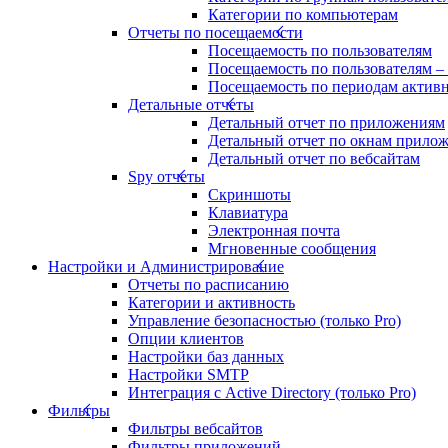
Категории по компьютерам
Отчеты по посещаемости
Посещаемость по пользователям
Посещаемость по пользователям –
Посещаемость по периодам актив
Детальные отчеты
Детальный отчет по приложениям
Детальный отчет по окнам прило
Детальный отчет по вебсайтам
Spy отчеты
Скриншоты
Клавиатура
Электронная почта
Мгновенные сообщения
Настройки и Администрирование
Отчеты по расписанию
Категории и активность
Управление безопасностью (только Pro)
Опции клиентов
Настройки баз данных
Настройки SMTP
Интеграция с Active Directory (только Pro)
Фильтры
Фильтры вебсайтов
Фильтры приложений