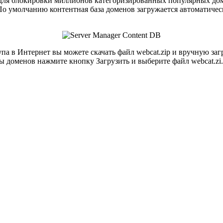
ля блокировки миллионов категоризированных популярных доме
 По умолчанию контентная база доменов загружается автоматиче
па в Интернет вы можете скачать файл webcat.zip и вручную загр
ы доменов нажмите кнопку Загрузить и выберите файл webcat.zi