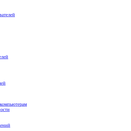
вателей
елей
лей
 компьютерам
ности
жений