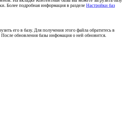
нов. На вкладке Контентные базы вы можете загрузить базу
ски. Более подробная информация в разделе
Настройки баз
узить его в базу. Для получения этого файла обратитесь в
. После обновления базы инфомация о ней обновится.