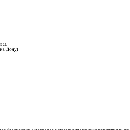
ва),
-на-Дону)