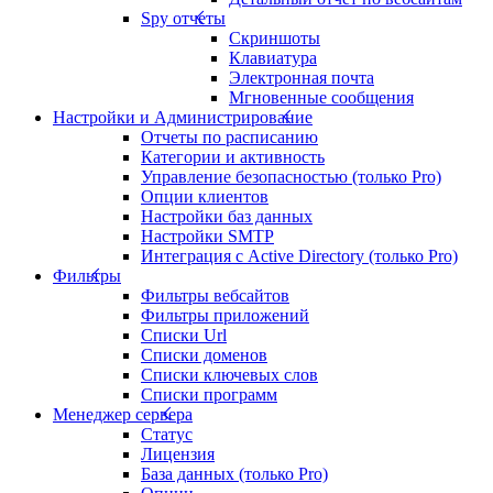
Spy отчеты
Скриншоты
Клавиатура
Электронная почта
Мгновенные сообщения
Настройки и Администрирование
Отчеты по расписанию
Категории и активность
Управление безопасностью (только Pro)
Опции клиентов
Настройки баз данных
Настройки SMTP
Интеграция с Active Directory (только Pro)
Фильтры
Фильтры вебсайтов
Фильтры приложений
Списки Url
Списки доменов
Списки ключевых слов
Списки программ
Менеджер сервера
Статус
Лицензия
База данных (только Pro)