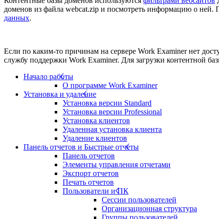
Контентные базы доменов используются
фильтрами вебсайтов
д
доменов из файла webcat.zip и посмотреть информацию о ней.
данных
.
Если по каким-то причинам на сервере Work Examiner нет досту
службу поддержки Work Examiner. Для загрузки контентной баз
Начало работы
О программе Work Examiner
Установка и удаление
Установка версии Standard
Установка версии Professional
Установка клиентов
Удаленная установка клиента
Удаление клиентов
Панель отчетов и Быстрые отчеты
Панель отчетов
Элементы управления отчетами
Экспорт отчетов
Печать отчетов
Пользователи и ПК
Сессии пользователей
Организационная структура
Группы пользователей